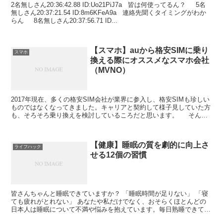
2名無しさん20:36:42.88 ID:Uo21PiJ7a 皆は何使ってるん？ 5名
無しさん20:37:21.54 ID:8m6KFeA9a 連絡先聞くタイミングがわか
らん 8名無しさん20:37:56.71 ID...
【スマホ】auから格安SIMに乗り
スマホ
換える際にオススメなスマホ会社
（MVNO）
2017年現在、多くの格安SIM会社が業界に参入し、格安SIMも珍しい
ものではなくなってきました。キャリアと契約して様子見していた方
も、そろそろ乗り換えを検討しているころだと思います。 そんな
私も最近、auから格安SIMに乗り換えた...
【健康】睡眠の質を劇的に向上さ
ライフハック
せる12個の習慣
皆さんちゃんと睡眠できていますか？ 「睡眠時間が足りない」 「寝
ても疲れがとれない」 あなたや私だけでなく、おそらくほとんどの
日本人は睡眠について不満や悩みを抱えています。毎日熟睡できて、
毎朝すっきり起きられる人はかなり少数派だと思います。...