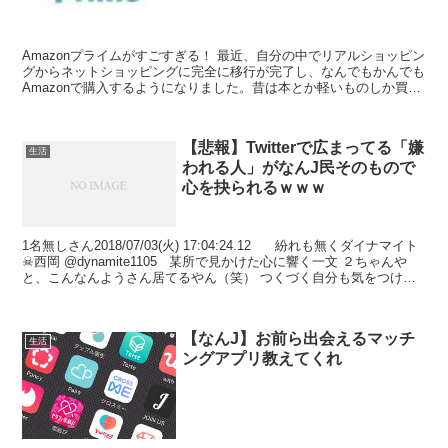
Amazonプライムがすごすぎる！ 最近、自分の中でリアルショッピン
グからネットショッピングに完全に移行が完了し、なんでもかんでも
Amazonで購入するようになりました。昔は本とか軽いものしか買わ
なかったのですが、今じゃPCとか家具とか日常...
【悲報】Twitterで広まってる「嫌
生活
われる人」がなんJ民そのもので
心を抉られるｗｗｗ
1名無しさん2018/07/03(火) 17:04:24.12 紛れも無くダイナマイト
☠西岡 @dynamite1105 某所で見かけた心に響く一文 ２ちゃんや
と、こんなんようさん居てるやん（笑） つくづく自分も気をつけよ
うと...
【なんJ】お前ら出会えるマッチ
生活
ングアプリ教えてくれ