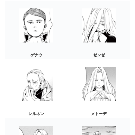
ゲナウ
ゼンゼ
レルネン
メトーデ