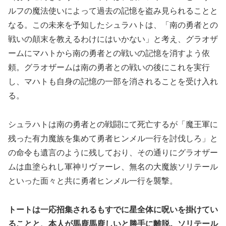
ルフの魔法使いによって過去の記憶を盗み見られることと
なる。この未来を予知したシュラハトは、「南の勇者との
戦いの顛末を教えるわけにはいかない」と考え、グラオザ
ームにマハトから南の勇者との戦いの記憶を消すよう依
頼。グラオザームは南の勇者との戦いの後にこれを実行
し、マハトも自身の記憶の一部を消されることを受け入れ
る。
シュラハトは南の勇者との戦闘にて死亡するが「魔王軍に
残った有力魔族を集めて勇者ヒンメル一行を討伐しろ」と
の命令も遺言のように残しており、その通りにグラオザー
ムは血塗られし軍神リヴァーレ、無名の大魔族ソリテール
といった面々と共に勇者ヒンメル一行を襲撃。
トートは一応招集されるもすでに星全体に呪いを掛けてい
ることと、本人が馬鹿馬鹿しいと勝手に離脱。ソリテール