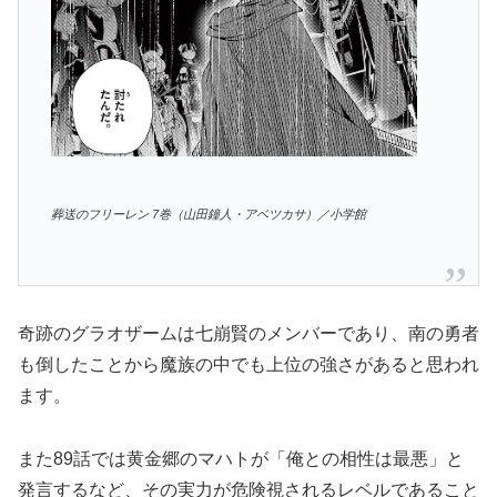
葬送のフリーレン 7巻（山田鐘人・アベツカサ）／小学館
奇跡のグラオザームは七崩賢のメンバーであり、南の勇者
も倒したことから魔族の中でも上位の強さがあると思われ
ます。
また89話では黄金郷のマハトが「俺との相性は最悪」と
発言するなど、その実力が危険視されるレベルであること