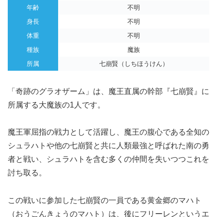
年齢
不明
身長
不明
体重
不明
種族
魔族
所属
七崩賢（しちほうけん）
「奇跡のグラオザーム」は、魔王直属の幹部『七崩賢』に
所属する大魔族の1人です。
魔王軍屈指の戦力として活躍し、魔王の腹心である全知の
シュラハトや他の七崩賢と共に人類最強と呼ばれた南の勇
者と戦い、シュラハトを含む多くの仲間を失いつつこれを
討ち取る。
この戦いに参加した七崩賢の一員である黄金郷のマハト
（おうごんきょうのマハト）は、後にフリーレンというエ