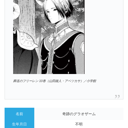
葬送のフリーレン 10巻（山田鐘人・アベツカサ）／小学館
名前
奇跡のグラオザーム
生年月日
不明