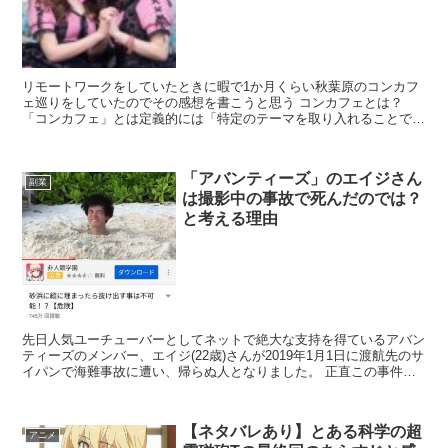
リモートワークをしていたときに暇で1か月くらい秋葉原のコンカフ
ェ巡りをしていたのでその感想を書こうと思う コンカフェとは？
「コンカフェ」とは定義的には「特定のテーマを取り入れることで、
他のカフェとの差別化が図られたカフェ」のことらしいが実...
「アバンティーズ」のエイジさん
副業
は撮影中の事故で死んだのでは？
と考える理由
先日人気ユーチューバーとしてネットで絶大な支持を得ているアバン
ティーズのメンバー、エイジ(22歳)さんが2019年1月1日に渡航先のサ
イパンで海難事故に遭い、帰らぬ人となりました。 正直この事件ま
で知らなかったのですが、若い日本人のユーチュ...
【ネタバレあり】とある科学の超
アニメ