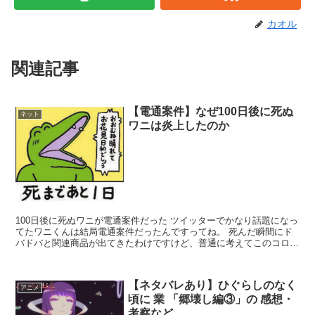
カオル
関連記事
【電通案件】なぜ100日後に死ぬ
ネット
ワニは炎上したのか
100日後に死ぬワニが電通案件だった ツイッターでかなり話題になっ
てたワニくんは結局電通案件だったんですってね。 死んだ瞬間にド
バドバと関連商品が出てきたわけですけど、普通に考えてこのコロナ
ショックの中で3カ月程度でこれだけの商品ラインナッ...
【ネタバレあり】ひぐらしのなく
アニメ
頃に 業 「郷壊し編③」の 感想・
考察など