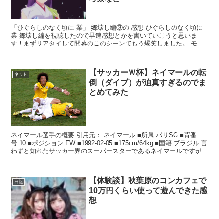
「ひぐらしのなく頃に 業」 郷壊し編③の 感想 ひぐらしのなく頃に
業 郷壊し編を視聴したので早速感想とかを書いていこうと思いま
す！まずリアタイして開幕のこのシーンでもう爆笑しました。 モブ
「梨花様がいらっしゃったわ！」 梨花「ごきげんよう...
【サッカーＷ杯】ネイマールの転
ネット
倒（ダイブ）が迫真すぎるのでま
とめてみた
ネイマール選手の概要 引用元： ネイマール ■所属:パリSG ■背番
号:10 ■ポジション:FW ■1992-02-05 ■175cm/64kg ■国籍:ブラジル 言
わずと知れたサッカー界のスーパースターであるネイマールですが、
2018年の...
【体験談】秋葉原のコンカフェで
日記
10万円くらい使って遊んできた感
想