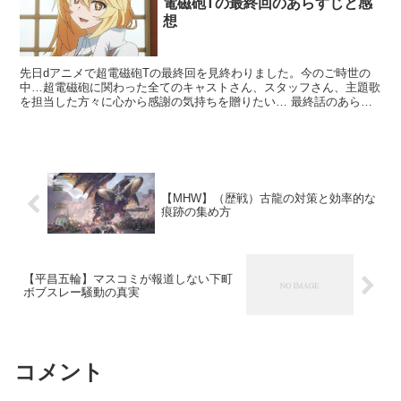
電磁砲Tの最終回のあらすじと感
想
先日dアニメで超電磁砲Tの最終回を見終わりました。今のご時世の
中…超電磁砲に関わった全てのキャストさん、スタッフさん、主題歌
を担当した方々に心から感謝の気持ちを贈りたい… 最終話のあらす
じネタバレ → レールガンT(3期アニメ)天賦夢路編(...
【MHW】（歴戦）古龍の対策と効率的な
痕跡の集め方
【平昌五輪】マスコミが報道しない下町
ボブスレー騒動の真実
コメント