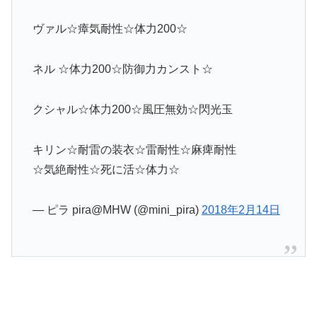
ヴァル☆瘴気耐性☆体力200☆
ネル ☆体力200☆防御力カンスト☆
クシャル☆体力200☆風圧無効☆閃光玉
キリン☆耐雷の装衣☆雷耐性☆麻痺耐性
☆気絶耐性☆死に活☆体力☆
— ピラ pira@MHW (@mini_pira)
2018年2月14日