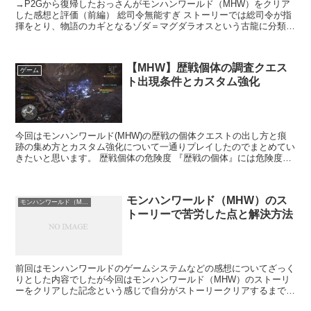
→P2Gから復帰したおっさんがモンハンワールド（MHW）をクリア
した感想と評価（前編） 総司令無能すぎ ストーリーでは総司令が指
揮をとり、物語のカギとなるゾダ＝マグダラオスという古龍に分類さ
れているモンスターを捕獲しようします。 そこで乱入...
【MHW】歴戦個体の調査クエス
ゲーム
ト出現条件とカスタム強化
今回はモンハンワールド(MHW)の歴戦の個体クエストの出し方と痕
跡の集め方とカスタム強化について一通りプレイしたのでまとめてい
きたいと思います。 歴戦個体の危険度 『歴戦の個体』には危険度と
いうものがあり、歴戦の個体クエストを受注するには、...
モンハンワールド（MHW）のス
モンハンワールド（MHW）
トーリーで苦労した点と解決方法
前回はモンハンワールドのゲームシステムなどの感想についてざっく
りとした内容でしたが今回はモンハンワールド（MHW）のストーリ
ーをクリアした記念という感じで自分がストーリークリアするまでに
よくわからんと感じた点やこうしたほうが楽に進められたみ...