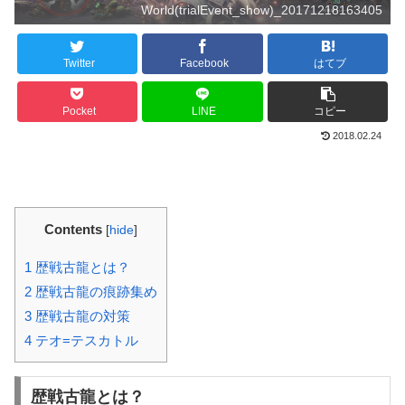
World(trialEvent_show)_20171218163405
Twitter
Facebook
はてブ
Pocket
LINE
コピー
2018.02.24
Contents
[
hide
]
1
歴戦古龍とは？
2
歴戦古龍の痕跡集め
3
歴戦古龍の対策
4
テオ=テスカトル
歴戦古龍とは？