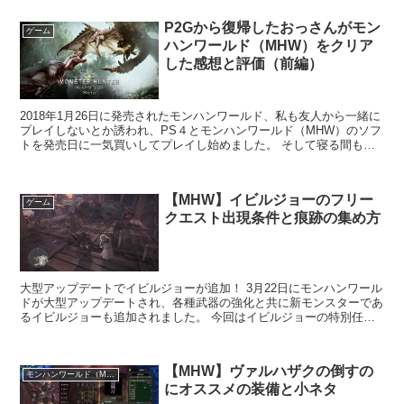
P2Gから復帰したおっさんがモン
ゲーム
ハンワールド（MHW）をクリア
した感想と評価（前編）
2018年1月26日に発売されたモンハンワールド、私も友人から一緒に
プレイしないとか誘われ、PS４とモンハンワールド（MHW）のソフ
トを発売日に一気買いしてプレイし始めました。 そして寝る間も惜
しんで体調を壊しましたが先日クリアしてそろそろ...
【MHW】イビルジョーのフリー
ゲーム
クエスト出現条件と痕跡の集め方
大型アップデートでイビルジョーが追加！ 3月22日にモンハンワール
ドが大型アップデートされ、各種武器の強化と共に新モンスターであ
るイビルジョーも追加されました。 今回はイビルジョーの特別任務
の出し方を探索から痕跡集めまで詳細に説明してるので...
【MHW】ヴァルハザクの倒すの
モンハンワールド（MHW）
にオススメの装備と小ネタ