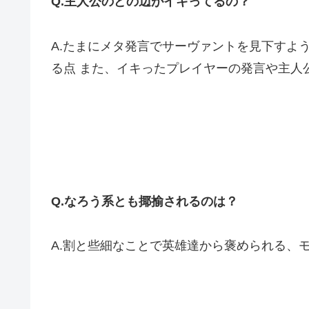
Q.主人公のどの辺がイキってるの？
A.たまにメタ発言でサーヴァントを見下すよ
る点 また、イキったプレイヤーの発言や主人
Q.なろう系とも揶揄されるのは？
A.割と些細なことで英雄達から褒められる、