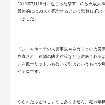
2019年7月18日に起こった京アニの放火殺
最終的には33人が死亡するという歌舞伎町の
いました。
ドン・キホーテの火災事故やネカフェの火災
見直され、建物の防火対策なども徹底される
ンを数十リットルも巻いて引火というもはや
やテロです。
やられたらどうしようもありません。犯行動