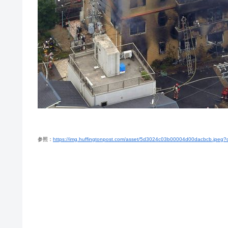
参照：
https://img.huffingtonpost.com/asset/5d3024c03b00004d00dacbcb.jpeg?