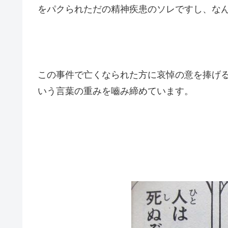
をパクられただの精神疾患のソレですし、な
この事件で亡くなられた方に哀悼の意を捧げると
いう言葉の重みを嚙み締めています。