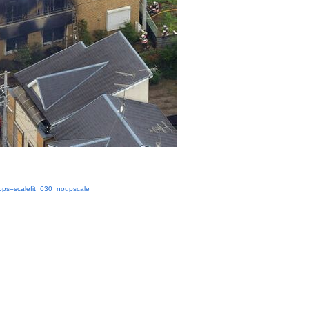
ops=scalefit_630_noupscale